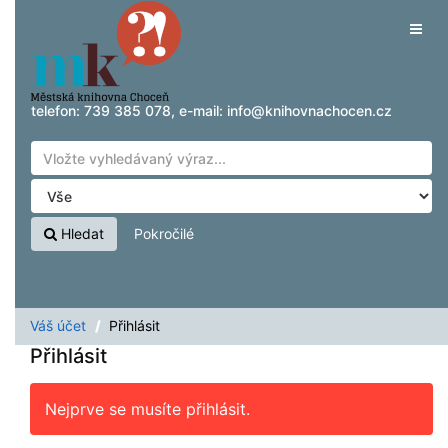
Přeskočit na obsah
Tog
navig
telefon:
739 385 078
, e-mail:
info@knihovnachocen.cz
Hledat
Pokročilé
Váš účet
Přihlásit
Přihlásit
Nejprve se musíte přihlásit.