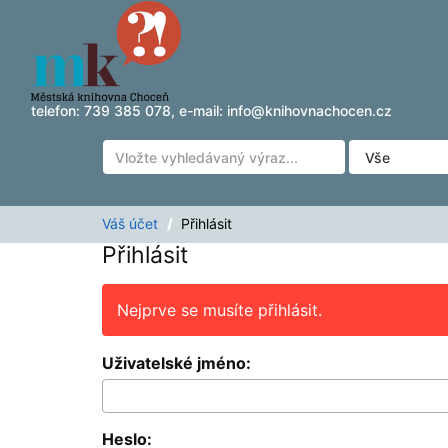
Přeskočit na obsah
telefon:
739 385 078
, e-mail:
info@knihovnachocen.cz
Váš účet
Přihlásit
Přihlásit
Nejprve se musíte přihlásit.
Uživatelské jméno:
Heslo: