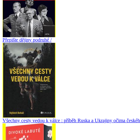
Přepište dějiny podruhé /
Všechny cesty vedou k válce : příběh Ruska a Ukrajiny očima českéh