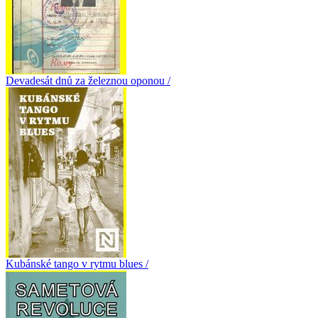
Devadesát dnů za železnou oponou /
Kubánské tango v rytmu blues /