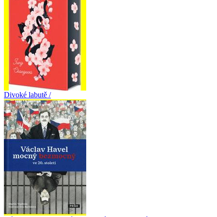
Divoké labutě /