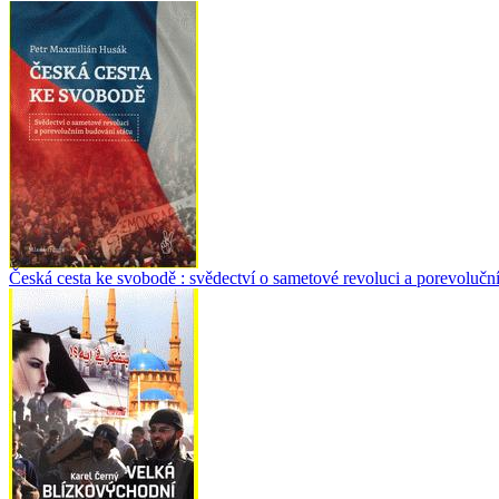
Česká cesta ke svobodě : svědectví o sametové revoluci a porevolučn