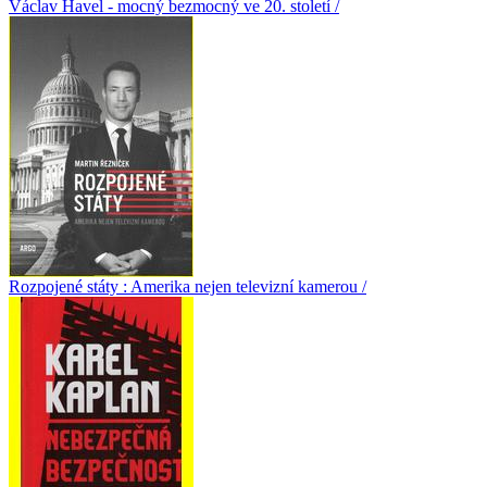
Václav Havel - mocný bezmocný ve 20. století /
Rozpojené státy : Amerika nejen televizní kamerou /