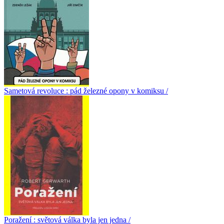
Sametová revoluce : pád železné opony v komiksu /
Poražení : světová válka byla jen jedna /