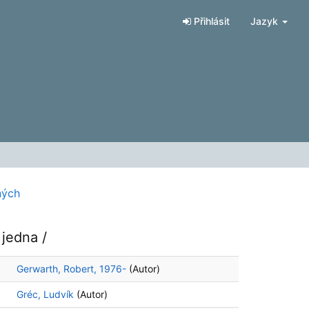
Přihlásit
Jazyk
ných
 jedna /
Gerwarth, Robert, 1976-
(Autor)
Gréc, Ludvík
(Autor)