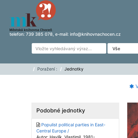
Přeskočit na obsah
telefon:
739 385 078
, e-mail:
info@knihovnachocen.cz
Poražení :
Jednotky
V
Podobné jednotky
Populist political parties in East-
Central Europe /
Autor: Havlík, Vlastimil, 1981-