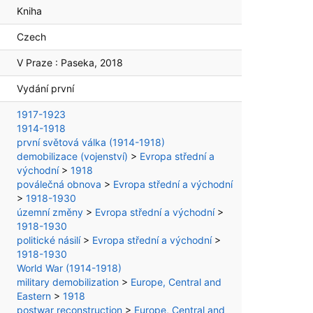
Kniha
Czech
V Praze :
Paseka,
2018
Vydání první
1917-1923
1914-1918
první světová válka (1914-1918)
demobilizace (vojenství)
>
Evropa střední a
východní
>
1918
poválečná obnova
>
Evropa střední a východní
>
1918-1930
územní změny
>
Evropa střední a východní
>
1918-1930
politické násilí
>
Evropa střední a východní
>
1918-1930
World War (1914-1918)
military demobilization
>
Europe, Central and
Eastern
>
1918
postwar reconstruction
>
Europe, Central and