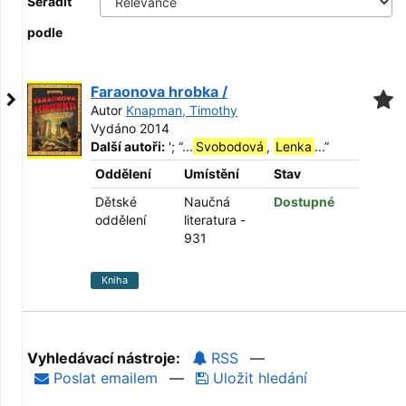
Seřadit
podle
Faraonova hrobka /
Autor
Knapman, Timothy
Vydáno 2014
Další autoři:
';
“
...
Svobodová
,
Lenka
...
”
Oddělení
Umístění
Stav
Dětské
Naučná
Dostupné
oddělení
literatura -
931
Kniha
Vyhledávací nástroje:
RSS
—
Poslat emailem
—
Uložit hledání