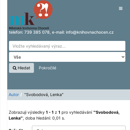
Zobrazuji výsledky
Přeskočit na obsah
1 - 1
z
1
pro vyhledávání '
"Svobodová,
Tog
Lenka"
'
navig
telefon:
739 385 078
, e-mail:
info@knihovnachocen.cz
Hledat
Pokročilé
Autor
"Svobodová, Lenka"
Zobrazuji výsledky
1 - 1
z
1
pro vyhledávání '
"Svobodová,
Lenka"
'
, doba hledání: 0,01 s.