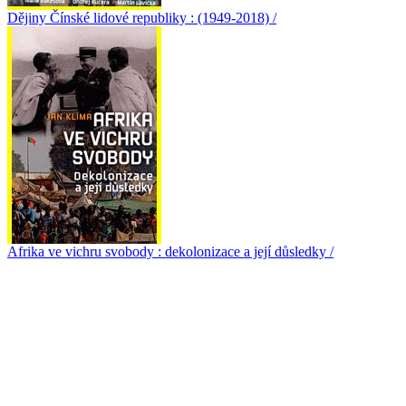
Dějiny Čínské lidové republiky : (1949-2018) /
Afrika ve vichru svobody : dekolonizace a její důsledky /