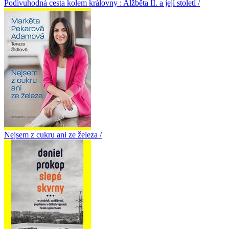
Podivuhodná cesta kolem královny : Alžběta II. a její století /
Nejsem z cukru ani ze železa /