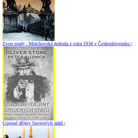
Zvon zrady : Mnichovská dohoda z roku 1938 v Československu /
Utajené dějiny Spojených států /