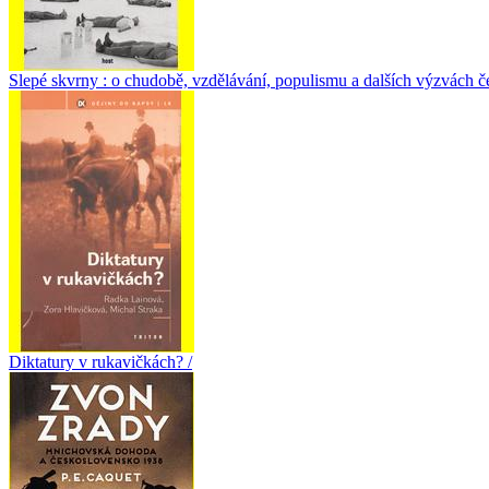
Slepé skvrny : o chudobě, vzdělávání, populismu a dalších výzvách če
Diktatury v rukavičkách? /