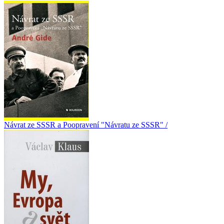
Návrat ze SSSR a Poopravení "Návratu ze SSSR" /