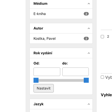
Médium
E-kniha
2
Autor
2
Kostka, Pavel
2
Rok vydání
Od:
do:
Vyb
Vyhle
Jazyk