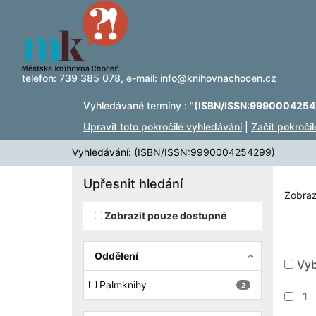
Zobrazuji výsledky
Přeskočit na obsah
1 - 2
z
2
telefon:
739 385 078
, e-mail:
info@knihovnachocen.cz
Vyhledávané termíny : "
(ISBN/ISSN:9990004254
Upravit toto pokročilé vyhledávání
|
Začít pokroči
Vyhledávání: (ISBN/ISSN:9990004254299)
Upřesnit hledání
Zobraz
Zobrazit pouze dostupné
Oddělení
Vyb
Palmknihy
2
1