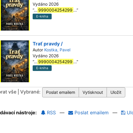
Vydáno 2026
“
...
9990004254299
...
”
E-kniha
Trať pravdy /
Autor
Kostka, Pavel
Vydáno 2026
“
...
9990004254299
...
”
E-kniha
rat vše | Vybrané:
dávací nástroje:
RSS
—
Poslat emailem
—
Ulo