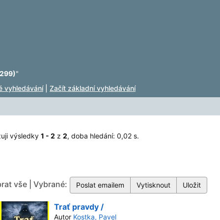
299)
"
lé vyhledávání
|
Začít základní vyhledávání
uji výsledky
1 - 2
z
2
, doba hledání: 0,02 s.
rat vše | Vybrané:
Trať pravdy /
Autor
Kostka, Pavel