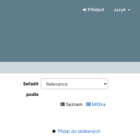
Přihlásit
Jazyk
Seřadit
podle
Seznam
Mřížka
Přidat do oblíbených