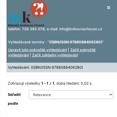
Zobrazuji výsledky
Přeskočit na obsah
1 - 1
z
1
Tog
navig
telefon:
739 385 078
, e-mail:
info@knihovnachocen.cz
Vyhledávané termíny : "
(ISBN/ISSN:9788088406280)
"
Upravit toto pokročilé vyhledávání
|
Začít pokročilé
vyhledávání
|
Začít základní vyhledávání
Vyhledávání: (ISBN/ISSN:9788088406280)
Zobrazuji výsledky
1 - 1
z
1
, doba hledání: 0,02 s.
Seřadit
podle