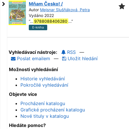
Mňam Česko! /
Autor
Mejsnar Slušňáková, Petra
Vydáno 2022
“
...
9788088406280
...
”
E-kniha
Vyhledávací nástroje:
RSS
—
Poslat emailem
—
Uložit hledání
Možnosti vyhledávání
Historie vyhledávání
Pokročilé vyhledávání
Objevte více
Procházení katalogu
Grafické procházení katalogu
Nové tituly v katalogu
Hledáte pomoc?