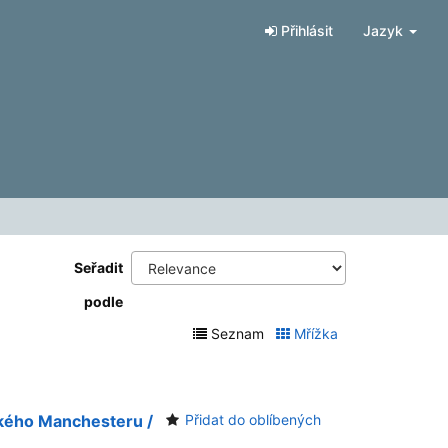
Přihlásit
Jazyk
Seřadit
podle
Seznam
Mřížka
vského Manchesteru /
Přidat do oblíbených