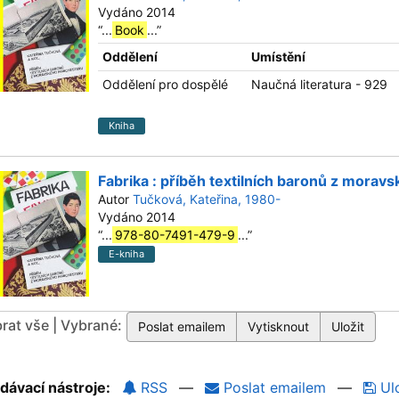
Vydáno 2014
“
...
Book
...
”
Oddělení
Umístění
Oddělení pro dospělé
Naučná literatura - 929
Kniha
Fabrika : příběh textilních baronů z mora
Autor
Tučková, Kateřina, 1980-
Vydáno 2014
“
...
978-80-7491-479-9
...
”
E-kniha
rat vše | Vybrané:
dávací nástroje:
RSS
—
Poslat emailem
—
Ulo