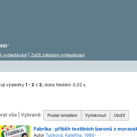
799)
"
lé vyhledávání
|
Začít základní vyhledávání
uji výsledky
1 - 2
z
2
, doba hledání: 0,02 s.
rat vše | Vybrané:
Fabrika : příběh textilních baronů z mora
Autor
Tučková, Kateřina, 1980-