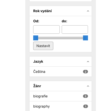
Rok vydání
Od:
do:
Jazyk
Čeština
2
Žánr
biografie
2
biography
1