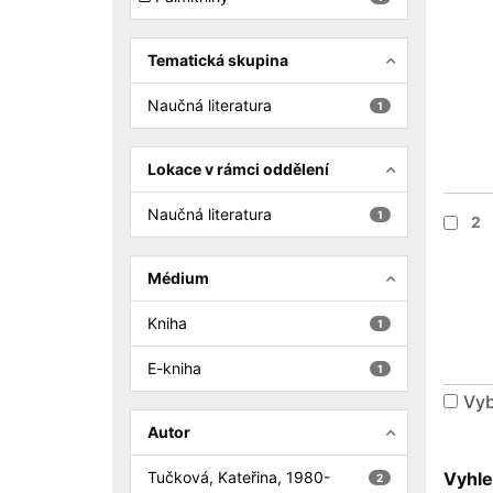
Tematická skupina
Naučná literatura
1
Lokace v rámci oddělení
Naučná literatura
1
2
Médium
Kniha
1
E-kniha
1
Vyb
Autor
Tučková, Kateřina, 1980-
Vyhle
2