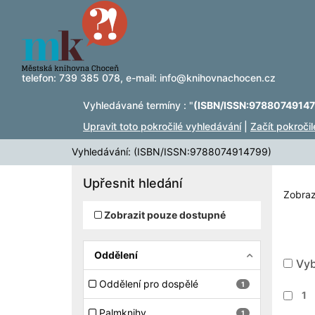
Zobrazuji výsledky
Přeskočit na obsah
1 - 2
z
2
telefon:
739 385 078
, e-mail:
info@knihovnachocen.cz
Vyhledávané termíny : "
(ISBN/ISSN:9788074914
Upravit toto pokročilé vyhledávání
|
Začít pokroči
Vyhledávání: (ISBN/ISSN:9788074914799)
Upřesnit hledání
Zobraz
Zobrazit pouze dostupné
Oddělení
Vyb
Oddělení pro dospělé
1
1
Palmknihy
1