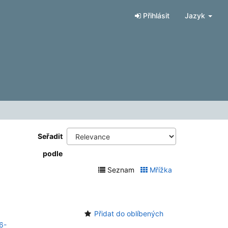
Přihlásit
Jazyk
Seřadit
podle
Seznam
Mřížka
Přidat do oblíbených
6-