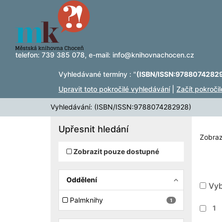
Zobrazuji výsledky
Přeskočit na obsah
1 - 1
z
1
telefon:
739 385 078
, e-mail:
info@knihovnachocen.cz
Vyhledávané termíny : "
(ISBN/ISSN:9788074282
Upravit toto pokročilé vyhledávání
|
Začít pokroči
Vyhledávání: (ISBN/ISSN:9788074282928)
Upřesnit hledání
Zobraz
Zobrazit pouze dostupné
Oddělení
Vyb
Palmknihy
1
1