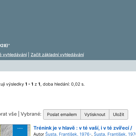
928)
"
lé vyhledávání
|
Začít základní vyhledávání
uji výsledky
1 - 1
z
1
, doba hledání: 0,02 s.
rat vše | Vybrané:
Trénink je v hlavě : v té vaší, i v té zvířecí /
Autor
Šusta, František, 1976-
,
Šusta, František, 197