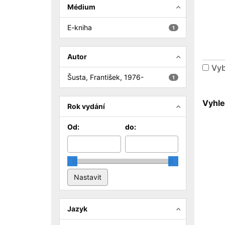
Médium
E-kniha
1
Autor
Vyb
Šusta, František, 1976-
1
Vyhle
Rok vydání
Od:
do:
Jazyk