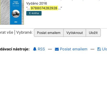
Vydáno 2016
“
...
9788074282928
...
”
E-kniha
rat vše | Vybrané:
dávací nástroje:
RSS
—
Poslat emailem
—
Ulo