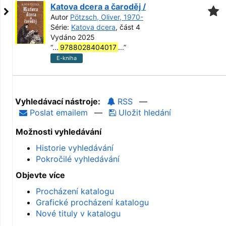
Katova dcera a čaroděj /
Autor
Pötzsch, Oliver, 1970-
Série:
Katova dcera
, část 4
Vydáno 2025
“
...
9788028404017
...
”
E-kniha
Vyhledávací nástroje:
RSS
—
Poslat emailem
—
Uložit hledání
Možnosti vyhledávání
Historie vyhledávání
Pokročilé vyhledávání
Objevte více
Procházení katalogu
Grafické procházení katalogu
Nové tituly v katalogu