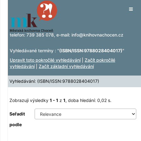
Zobrazuji výsledky
Přeskočit na obsah
1 - 1
z
1
Tog
navig
telefon:
739 385 078
, e-mail:
info@knihovnachocen.cz
Vyhledávané termíny : "
(ISBN/ISSN:9788028404017)
"
Upravit toto pokročilé vyhledávání
|
Začít pokročilé
vyhledávání
|
Začít základní vyhledávání
Vyhledávání: (ISBN/ISSN:9788028404017)
Zobrazuji výsledky
1 - 1
z
1
, doba hledání: 0,02 s.
Seřadit
podle