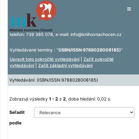
Zobrazuji výsledky
Přeskočit na obsah
1 - 2
z
2
Tog
navig
telefon:
739 385 078
, e-mail:
info@knihovnachocen.cz
Vyhledávané termíny : "
(ISBN/ISSN:9788028008185)
"
Upravit toto pokročilé vyhledávání
|
Začít pokročilé
vyhledávání
|
Začít základní vyhledávání
Vyhledávání: (ISBN/ISSN:9788028008185)
Zobrazuji výsledky
1 - 2
z
2
, doba hledání: 0,02 s.
Seřadit
podle