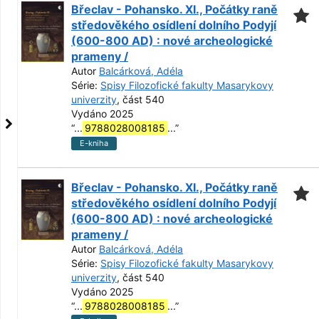
Břeclav - Pohansko. XI., Počátky raně
středověkého osídlení dolního Podyjí
(600-800 AD) : nové archeologické
prameny /
Autor
Balcárková, Adéla
Série:
Spisy Filozofické fakulty Masarykovy
univerzity
, část 540
Vydáno 2025
“
...
9788028008185
...
”
E-kniha
Břeclav - Pohansko. XI., Počátky raně
středověkého osídlení dolního Podyjí
(600-800 AD) : nové archeologické
prameny /
Autor
Balcárková, Adéla
Série:
Spisy Filozofické fakulty Masarykovy
univerzity
, část 540
Vydáno 2025
“
...
9788028008185
...
”