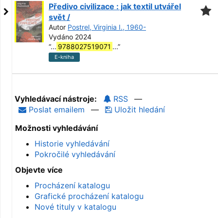
Předivo civilizace : jak textil utvářel
svět /
Autor
Postrel, Virginia I., 1960-
Vydáno 2024
“
...
9788027519071
...
”
E-kniha
Vyhledávací nástroje:
RSS
—
Poslat emailem
—
Uložit hledání
Možnosti vyhledávání
Historie vyhledávání
Pokročilé vyhledávání
Objevte více
Procházení katalogu
Grafické procházení katalogu
Nové tituly v katalogu