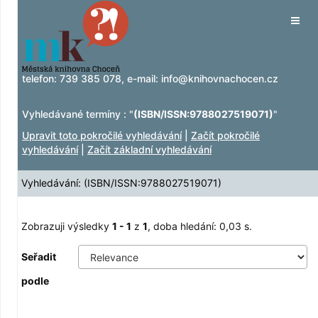
Zobrazuji výsledky
Přeskočit na obsah
1 - 1
z
1
Tog
navig
telefon:
739 385 078
, e-mail:
info@knihovnachocen.cz
Vyhledávané termíny : "
(ISBN/ISSN:9788027519071)
"
Upravit toto pokročilé vyhledávání
|
Začít pokročilé
vyhledávání
|
Začít základní vyhledávání
Vyhledávání: (ISBN/ISSN:9788027519071)
Zobrazuji výsledky
1 - 1
z
1
, doba hledání: 0,03 s.
Seřadit
podle