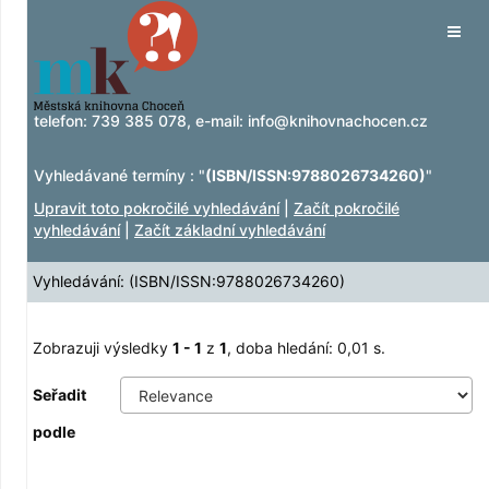
Zobrazuji výsledky
Přeskočit na obsah
1 - 1
z
1
Tog
navig
telefon:
739 385 078
, e-mail:
info@knihovnachocen.cz
Vyhledávané termíny : "
(ISBN/ISSN:9788026734260)
"
Upravit toto pokročilé vyhledávání
|
Začít pokročilé
vyhledávání
|
Začít základní vyhledávání
Vyhledávání: (ISBN/ISSN:9788026734260)
Zobrazuji výsledky
1 - 1
z
1
, doba hledání: 0,01 s.
Seřadit
podle