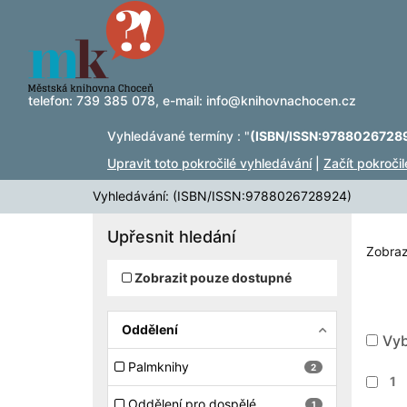
Zobrazuji výsledky
Přeskočit na obsah
1 - 3
z
3
telefon:
739 385 078
, e-mail:
info@knihovnachocen.cz
Vyhledávané termíny : "
(ISBN/ISSN:9788026728
Upravit toto pokročilé vyhledávání
|
Začít pokroči
Vyhledávání: (ISBN/ISSN:9788026728924)
Upřesnit hledání
Zobraz
Zobrazit pouze dostupné
Oddělení
Vyb
Palmknihy
2
1
Oddělení pro dospělé
1