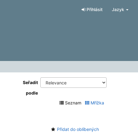
Přihlásit
Jazyk
Seřadit
podle
Seznam
Mřížka
Přidat do oblíbených