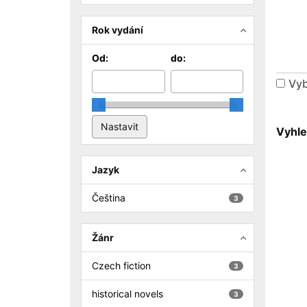
Rok vydání
Od:
do:
Vyb
Vyhle
Jazyk
Čeština
3
Žánr
Czech fiction
3
historical novels
3