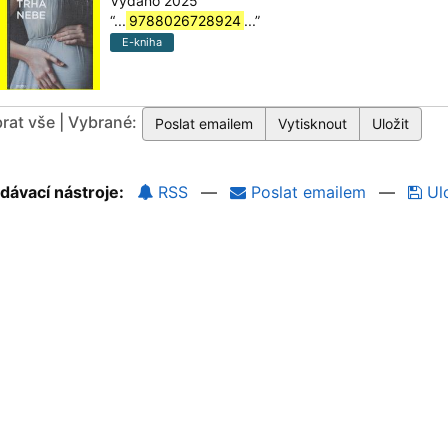
Vydáno 2025
“
...
9788026728924
...
”
E-kniha
rat vše | Vybrané:
dávací nástroje:
RSS
—
Poslat emailem
—
Ulo