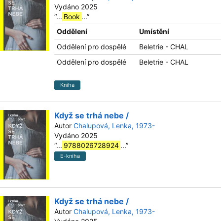
Vydáno 2025
“
...
Book
...
”
Oddělení
Umístění
Oddělení pro dospělé
Beletrie - CHAL
Oddělení pro dospělé
Beletrie - CHAL
Kniha
Když se trhá nebe /
Autor
Chalupová, Lenka, 1973-
Vydáno 2025
“
...
9788026728924
...
”
E-kniha
Když se trhá nebe /
Autor
Chalupová, Lenka, 1973-