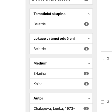
Tematická skupina
Beletrie
1
Lokace v rámci oddělení
Beletrie
1
2
Médium
E-kniha
2
Kniha
1
Autor
3
Chalupová, Lenka, 1973-
3