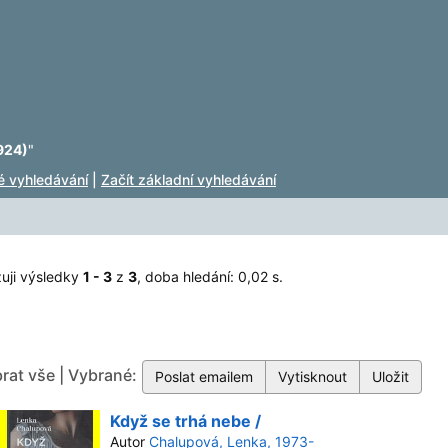
924)
"
lé vyhledávání
|
Začít základní vyhledávání
uji výsledky
1 - 3
z
3
, doba hledání: 0,02 s.
rat vše | Vybrané:
Když se trhá nebe /
Autor
Chalupová, Lenka, 1973-