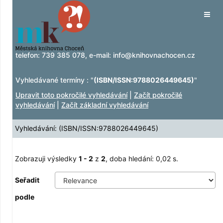
Zobrazuji výsledky
Přeskočit na obsah
1 - 2
z
2
Tog
navig
telefon:
739 385 078
, e-mail:
info@knihovnachocen.cz
Vyhledávané termíny : "
(ISBN/ISSN:9788026449645)
"
Upravit toto pokročilé vyhledávání
|
Začít pokročilé
vyhledávání
|
Začít základní vyhledávání
Vyhledávání: (ISBN/ISSN:9788026449645)
Zobrazuji výsledky
1 - 2
z
2
, doba hledání: 0,02 s.
Seřadit
podle