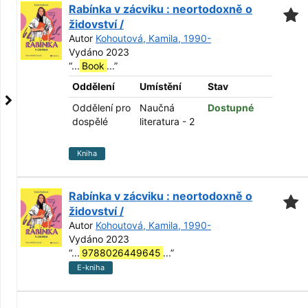
Rabínka v zácviku : neortodoxně o
židovství /
Autor
Kohoutová, Kamila, 1990-
Vydáno 2023
“
...
Book
...
”
Oddělení
Umístění
Stav
Oddělení pro
Naučná
Dostupné
dospělé
literatura - 2
Kniha
Rabínka v zácviku : neortodoxně o
židovství /
Autor
Kohoutová, Kamila, 1990-
Vydáno 2023
“
...
9788026449645
...
”
E-kniha