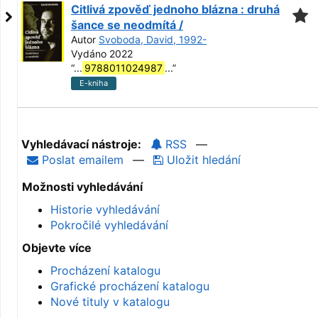
Citlivá zpověď jednoho blázna : druhá
šance se neodmítá /
Autor
Svoboda, David, 1992-
Vydáno 2022
“
...
9788011024987
...
”
E-kniha
Vyhledávací nástroje:
RSS
—
Poslat emailem
—
Uložit hledání
Možnosti vyhledávání
Historie vyhledávání
Pokročilé vyhledávání
Objevte více
Procházení katalogu
Grafické procházení katalogu
Nové tituly v katalogu