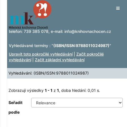
Zobrazuji výsledky
Přeskočit na obsah
1 - 1
z
1
Tog
navig
telefon:
739 385 078
, e-mail:
info@knihovnachocen.cz
Vyhledávané termíny : "
(ISBN/ISSN:9788011024987)
"
Upravit toto pokročilé vyhledávání
|
Začít pokročilé
vyhledávání
|
Začít základní vyhledávání
Vyhledávání: (ISBN/ISSN:9788011024987)
Zobrazuji výsledky
1 - 1
z
1
, doba hledání: 0,01 s.
Seřadit
podle