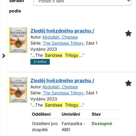
Seřadit
podle
Zloděj hvězdného prachu /
Autor
Abdullah, Chelsea
Série:
The Sandsea Trilogy
, část 1
Vydáno 2023
“
...The
Sandsea
Trilogy
...
”
E-kniha
Zloděj hvězdného prachu /
Autor
Abdullah, Chelsea
Série:
The Sandsea Trilogy
, část 1
Vydáno 2023
“
...The
Sandsea
Trilogy
...
”
Oddělení
Umístění
Stav
Oddělení pro
Fantastika -
Dostupné
dospělé
ABD