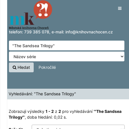
Zobrazuji výsledky
Přeskočit na obsah
1 - 2
z
2
pro vyhledávání '
"The Sandsea
Tog
Trilogy"
'
navig
telefon:
739 385 078
, e-mail:
info@knihovnachocen.cz
Hledat
Pokročilé
Vyhledávání: "The Sandsea Trilogy"
Zobrazuji výsledky
1 - 2
z
2
pro vyhledávání '
"The Sandsea
Trilogy"
'
, doba hledání: 0,02 s.