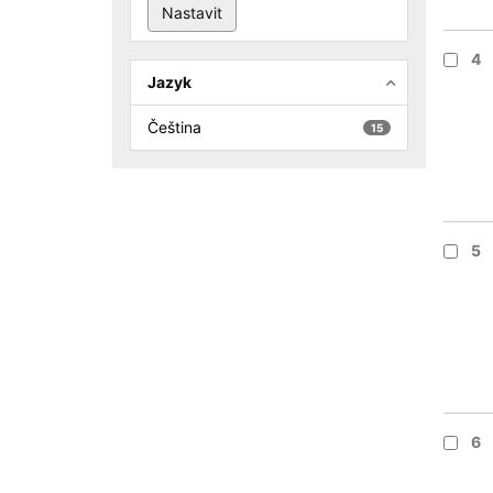
4
Jazyk
Čeština
15
5
6