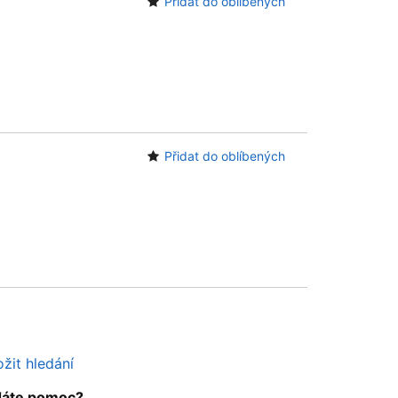
Přidat do oblíbených
Přidat do oblíbených
žit hledání
dáte pomoc?