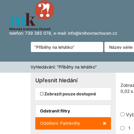
Zobrazuji výsledky
Přeskočit na obsah
1 - 15
z
15
pro vyhledávání '
"Příběhy na lehátko
telefon:
739 385 078
, e-mail:
info@knihovnachocen.cz
Vyhledávání: "Příběhy na lehátko"
Upřesnit hledání
Zobraz
0,02 s.
Zobrazit pouze dostupné
Odstranit filtry
Vyb
Zrušit filtr
Oddělení: Palmknihy
1