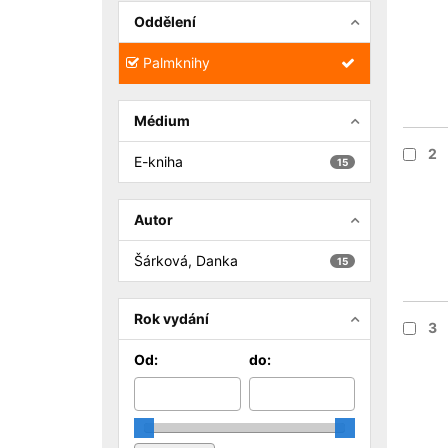
Oddělení
Palmknihy
Médium
2
E-kniha
15
Autor
Šárková, Danka
15
Rok vydání
3
Od:
do: