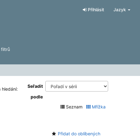
Přihlásit
Jazyk
iltrů
Seřadit
 hledání:
podle
Seznam
Mřížka
Přidat do oblíbených