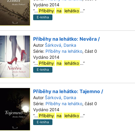
Vydáno 2014
“
...
Příběhy
na
lehátko
...
”
E-kniha
Příběhy na lehátko: Nevěra /
Autor
Šárková, Danka
Série:
Příběhy na lehátko
, část 0
Vydáno 2014
“
...
Příběhy
na
lehátko
...
”
E-kniha
Příběhy na lehátko: Tajemno /
Autor
Šárková, Danka
Série:
Příběhy na lehátko
, část 0
Vydáno 2014
“
...
Příběhy
na
lehátko
...
”
E-kniha