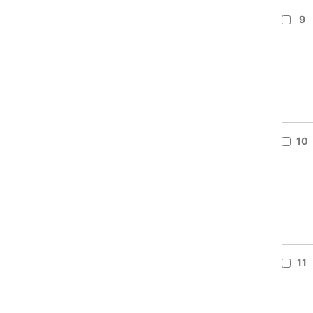
9
10
11