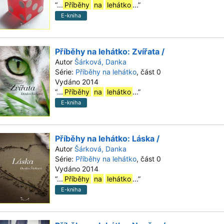
“
...
Příběhy
na
lehátko
...
”
E-kniha
Příběhy na lehátko: Zvířata /
Autor
Šárková, Danka
Série:
Příběhy na lehátko
, část 0
Vydáno 2014
“
...
Příběhy
na
lehátko
...
”
E-kniha
Příběhy na lehátko: Láska /
Autor
Šárková, Danka
Série:
Příběhy na lehátko
, část 0
Vydáno 2014
“
...
Příběhy
na
lehátko
...
”
E-kniha