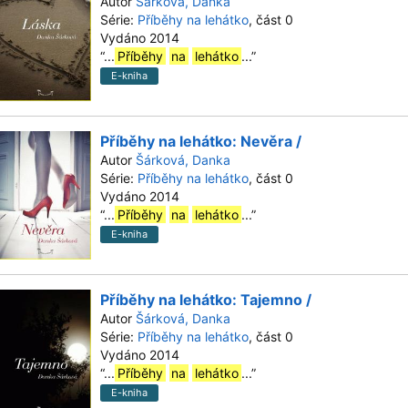
Autor
Šárková, Danka
Série:
Příběhy na lehátko
, část 0
Vydáno 2014
“
...
Příběhy
na
lehátko
...
”
E-kniha
Příběhy na lehátko: Nevěra /
Autor
Šárková, Danka
Série:
Příběhy na lehátko
, část 0
Vydáno 2014
“
...
Příběhy
na
lehátko
...
”
E-kniha
Příběhy na lehátko: Tajemno /
Autor
Šárková, Danka
Série:
Příběhy na lehátko
, část 0
Vydáno 2014
“
...
Příběhy
na
lehátko
...
”
E-kniha