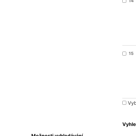
14
15
Vyb
Vyhle
Možnosti vyhledávání