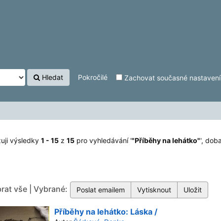
"
'
Hledat
Pokročilé
Zachovat současné nastavení f
uji výsledky
1 - 15
z
15
pro vyhledávání '
"Příběhy na lehátko"
'
, doba
rat vše | Vybrané:
Příběhy na lehátko: Láska /