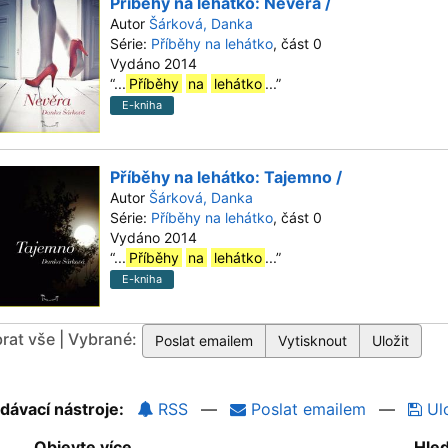
Příběhy na lehátko: Nevěra /
Autor
Šárková, Danka
Série:
Příběhy na lehátko
, část 0
Vydáno 2014
“
...
Příběhy
na
lehátko
...
”
E-kniha
Příběhy na lehátko: Tajemno /
Autor
Šárková, Danka
Série:
Příběhy na lehátko
, část 0
Vydáno 2014
“
...
Příběhy
na
lehátko
...
”
E-kniha
rat vše | Vybrané:
dávací nástroje:
RSS
—
Poslat emailem
—
Ulo
Objevte více
Hle