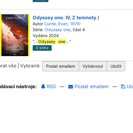
Odyssey one. IV, Z temnoty /
Autor
Currie, Evan, 1976-
Série:
Odyssey one
, část 4
Vydáno 2024
“
...
Odyssey
one
...
”
E-kniha
rat vše | Vybrané:
dávací nástroje:
RSS
—
Poslat emailem
—
Ulo
Objevte více
Hle
Procházení katalogu
Grafické procházení katalogu
Nové tituly v katalogu