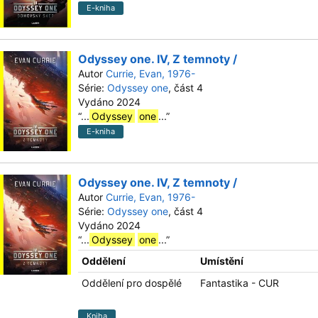
E-kniha
Odyssey one. IV, Z temnoty /
Autor
Currie, Evan, 1976-
Série:
Odyssey one
, část 4
Vydáno 2024
“
...
Odyssey
one
...
”
E-kniha
Odyssey one. IV, Z temnoty /
Autor
Currie, Evan, 1976-
Série:
Odyssey one
, část 4
Vydáno 2024
“
...
Odyssey
one
...
”
Oddělení
Umístění
Oddělení pro dospělé
Fantastika - CUR
Kniha