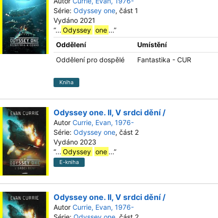
Autor
Currie, Evan, 1976-
Série:
Odyssey one
, část 1
Vydáno 2021
“
...
Odyssey
one
...
”
Oddělení
Umístění
Oddělení pro dospělé
Fantastika - CUR
Kniha
Odyssey one. II, V srdci dění /
Autor
Currie, Evan, 1976-
Série:
Odyssey one
, část 2
Vydáno 2023
“
...
Odyssey
one
...
”
E-kniha
Odyssey one. II, V srdci dění /
Autor
Currie, Evan, 1976-
Série:
Odyssey one
, část 2