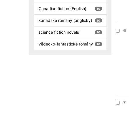
Canadian fiction (English)
10
kanadské romány (anglicky)
10
6
science fiction novels
10
vědecko-fantastické romány
10
7