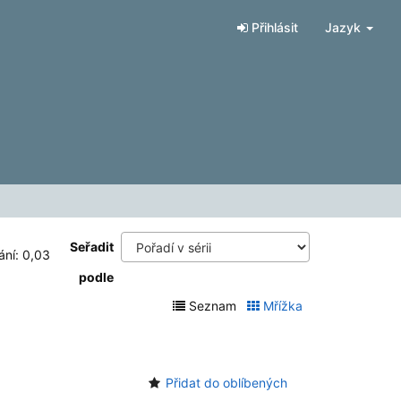
Přihlásit
Jazyk
Seřadit
ání: 0,03
podle
Seznam
Mřížka
Přidat do oblíbených