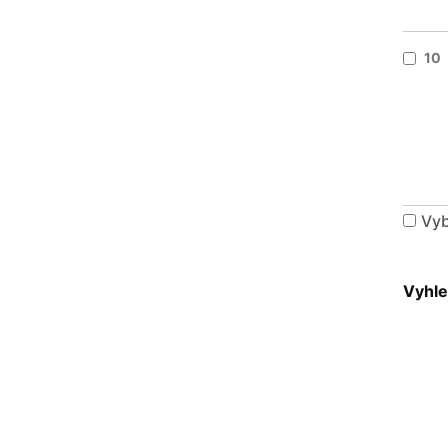
10
Vyb
Vyhle
Možnosti vyhledávání
Historie vyhledávání
Pokročilé vyhledávání