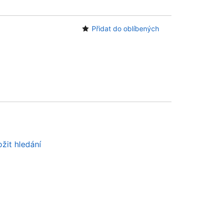
Přidat do oblíbených
žit hledání
dáte pomoc?
Tipy pro vyhledávání
Webové stránky knihovny
Knihovna na Facebooku