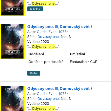
“
...
Odyssey
one
...
”
E-kniha
Odyssey one. III, Domovský svět /
Autor
Currie, Evan, 1976-
Série:
Odyssey one
, část 3
Vydáno 2023
“
...
Odyssey
one
...
”
Oddělení
Umístění
Oddělení pro dospělé
Fantastika - CUR
Kniha
Odyssey one. III, Domovský svět /
Autor
Currie, Evan, 1976-
Série:
Odyssey one
, část 3
Vydáno 2023
“
...
Odyssey
one
...
”