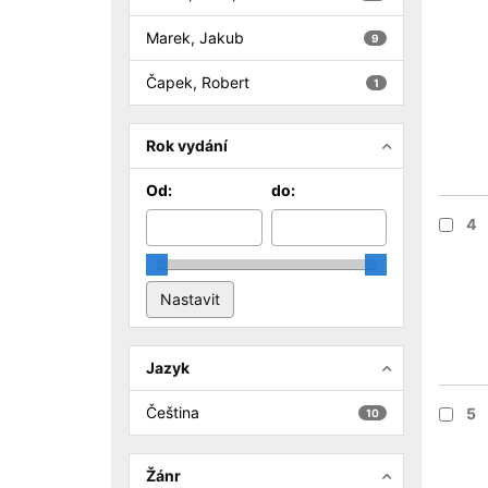
Marek, Jakub
9
Čapek, Robert
1
Rok vydání
Od:
do:
4
Jazyk
Čeština
5
10
Žánr