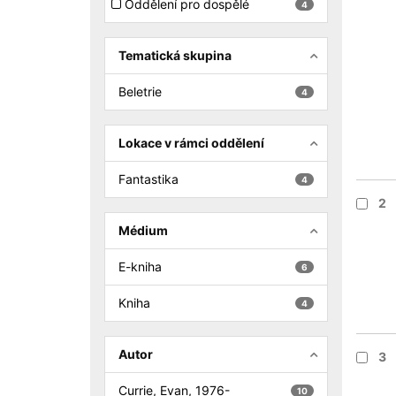
Oddělení pro dospělé
4
Tematická skupina
Beletrie
4
Lokace v rámci oddělení
Fantastika
4
2
Médium
E-kniha
6
Kniha
4
Autor
3
Currie, Evan, 1976-
10