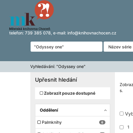
Zobrazuji výsledky
Přeskočit na obsah
1 - 10
z
10
pro vyhledávání '
"Odyssey one"
'
telefon:
739 385 078
, e-mail:
info@knihovnachocen.cz
Vyhledávání: "Odyssey one"
Upřesnit hledání
Zobraz
s.
Zobrazit pouze dostupné
Oddělení
Vyb
Palmknihy
6
1