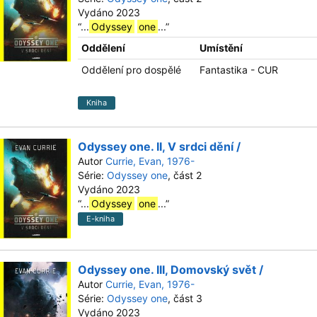
Vydáno 2023
“
...
Odyssey
one
...
”
Oddělení
Umístění
Oddělení pro dospělé
Fantastika - CUR
Kniha
Odyssey one. II, V srdci dění /
Autor
Currie, Evan, 1976-
Série:
Odyssey one
, část 2
Vydáno 2023
“
...
Odyssey
one
...
”
E-kniha
Odyssey one. III, Domovský svět /
Autor
Currie, Evan, 1976-
Série:
Odyssey one
, část 3
Vydáno 2023