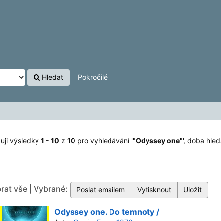
Hledat
Pokročilé
uji výsledky
1 - 10
z
10
pro vyhledávání '
"Odyssey one"
'
, doba hled
rat vše | Vybrané:
Odyssey one. Do temnoty /