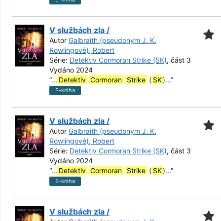
V službách zla /
Autor
Galbraith (pseudonym J. K.
Rowlingové), Robert
Série:
Detektiv Cormoran Strike (SK)
, část 3
Vydáno 2024
“
...
Detektiv
Cormoran
Strike
(
SK
)...
”
E-kniha
V službách zla /
Autor
Galbraith (pseudonym J. K.
Rowlingové), Robert
Série:
Detektiv Cormoran Strike (SK)
, část 3
Vydáno 2024
“
...
Detektiv
Cormoran
Strike
(
SK
)...
”
E-kniha
V službách zla /