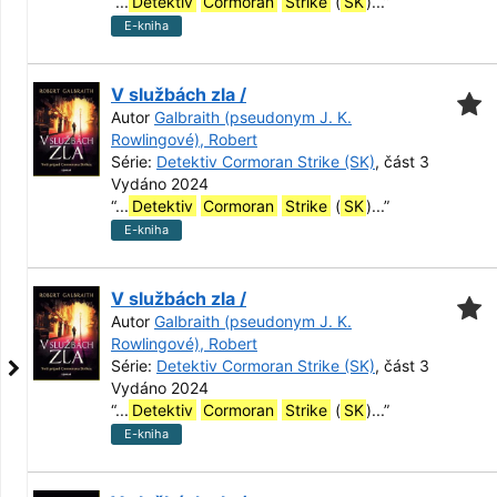
“
...
Detektiv
Cormoran
Strike
(
SK
)...
”
E-kniha
V službách zla /
Autor
Galbraith (pseudonym J. K.
Rowlingové), Robert
Série:
Detektiv Cormoran Strike (SK)
, část 3
Vydáno 2024
“
...
Detektiv
Cormoran
Strike
(
SK
)...
”
E-kniha
V službách zla /
Autor
Galbraith (pseudonym J. K.
Rowlingové), Robert
Série:
Detektiv Cormoran Strike (SK)
, část 3
Vydáno 2024
“
...
Detektiv
Cormoran
Strike
(
SK
)...
”
E-kniha