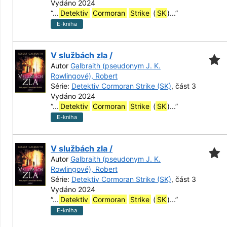
Vydáno 2024
“
...
Detektiv
Cormoran
Strike
(
SK
)...
”
E-kniha
V službách zla /
Autor
Galbraith (pseudonym J. K.
Rowlingové), Robert
Série:
Detektiv Cormoran Strike (SK)
, část 3
Vydáno 2024
“
...
Detektiv
Cormoran
Strike
(
SK
)...
”
E-kniha
V službách zla /
Autor
Galbraith (pseudonym J. K.
Rowlingové), Robert
Série:
Detektiv Cormoran Strike (SK)
, část 3
Vydáno 2024
“
...
Detektiv
Cormoran
Strike
(
SK
)...
”
E-kniha