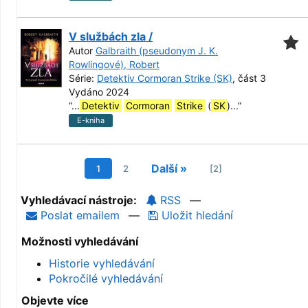
V službách zla /
Autor
Galbraith (pseudonym J. K.
Rowlingové), Robert
Série:
Detektiv Cormoran Strike (SK)
, část 3
Vydáno 2024
“
...
Detektiv
Cormoran
Strike
(
SK
)...
”
E-kniha
Další »
1
2
[2]
Vyhledávací nástroje:
RSS
—
Poslat emailem
—
Uložit hledání
Možnosti vyhledávání
Historie vyhledávání
Pokročilé vyhledávání
Objevte více