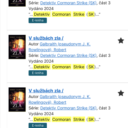
Série:
Detektiv Cormoran Strike (SK)
, část 3
Vydáno 2024
“
...
Detektiv
Cormoran
Strike
(
SK
)...
”
E-kniha
V službách zla /
Autor
Galbraith (pseudonym J. K.
Rowlingové), Robert
Série:
Detektiv Cormoran Strike (SK)
, část 3
Vydáno 2024
“
...
Detektiv
Cormoran
Strike
(
SK
)...
”
E-kniha
V službách zla /
Autor
Galbraith (pseudonym J. K.
Rowlingové), Robert
Série:
Detektiv Cormoran Strike (SK)
, část 3
Vydáno 2024
“
...
Detektiv
Cormoran
Strike
(
SK
)...
”
E-kniha