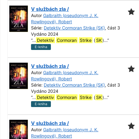
V službách zla /
Autor
Galbraith (pseudonym J. K.
Rowlingové), Robert
Série:
Detektiv Cormoran Strike (SK)
, část 3
Vydáno 2024
“
...
Detektiv
Cormoran
Strike
(
SK
)...
”
E-kniha
V službách zla /
Autor
Galbraith (pseudonym J. K.
Rowlingové), Robert
Série:
Detektiv Cormoran Strike (SK)
, část 3
Vydáno 2024
“
...
Detektiv
Cormoran
Strike
(
SK
)...
”
E-kniha
V službách zla /
Autor
Galbraith (pseudonym J. K.
Rowlingové), Robert