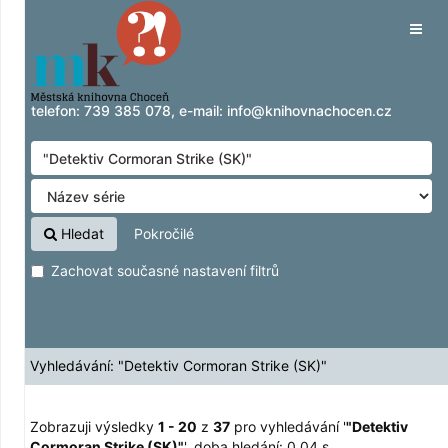
Zobrazuji výsledky
Přeskočit na obsah
1 - 20
z
37
pro vyhledávání '
"Detektiv
Tog
Cormoran Strike (SK)"
'
navig
telefon:
739 385 078
, e-mail:
info@knihovnachocen.cz
Hledat
Pokročilé
Zachovat současné nastavení filtrů
Vyhledávání: "Detektiv Cormoran Strike (SK)"
Zobrazuji výsledky
1 - 20
z
37
pro vyhledávání '
"Detektiv
Cormoran Strike (SK)"
'
, doba hledání: 0,04 s.