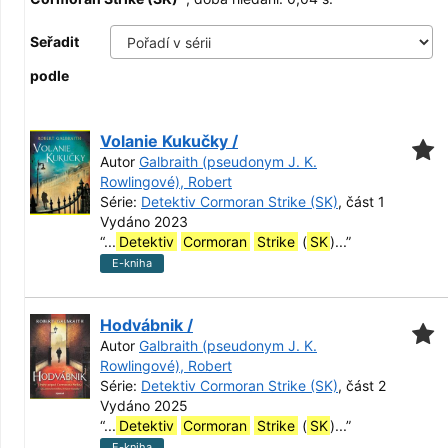
Seřadit
podle
Volanie Kukučky /
Autor
Galbraith (pseudonym J. K.
Rowlingové), Robert
Série:
Detektiv Cormoran Strike (SK)
, část 1
Vydáno 2023
“
...
Detektiv
Cormoran
Strike
(
SK
)...
”
E-kniha
Hodvábnik /
Autor
Galbraith (pseudonym J. K.
Rowlingové), Robert
Série:
Detektiv Cormoran Strike (SK)
, část 2
Vydáno 2025
“
...
Detektiv
Cormoran
Strike
(
SK
)...
”
E-kniha