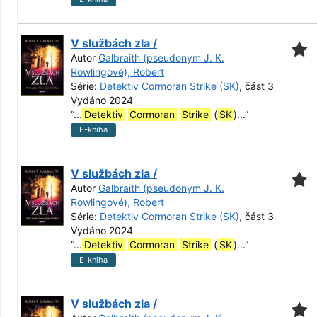
V službách zla /
Autor
Galbraith (pseudonym J. K.
Rowlingové), Robert
Série:
Detektiv Cormoran Strike (SK)
, část 3
Vydáno 2024
“
...
Detektiv
Cormoran
Strike
(
SK
)...
”
E-kniha
V službách zla /
Autor
Galbraith (pseudonym J. K.
Rowlingové), Robert
Série:
Detektiv Cormoran Strike (SK)
, část 3
Vydáno 2024
“
...
Detektiv
Cormoran
Strike
(
SK
)...
”
E-kniha
V službách zla /