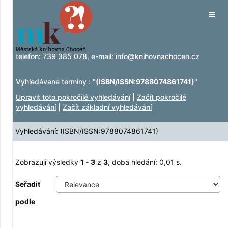
Zobrazuji výsledky
Přeskočit na obsah
1 - 3
z
3
Tog
navig
telefon:
739 385 078
, e-mail:
info@knihovnachocen.cz
Vyhledávané termíny : "
(ISBN/ISSN:9788074861741)
"
Upravit toto pokročilé vyhledávání
|
Začít pokročilé
vyhledávání
|
Začít základní vyhledávání
Vyhledávání: (ISBN/ISSN:9788074861741)
Zobrazuji výsledky
1 - 3
z
3
, doba hledání: 0,01 s.
Seřadit
podle