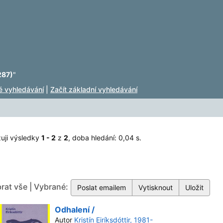
287)
"
lé vyhledávání
|
Začít základní vyhledávání
uji výsledky
1 - 2
z
2
, doba hledání: 0,04 s.
rat vše | Vybrané:
Odhalení /
Autor
Kristín Eiríksdóttir, 1981-