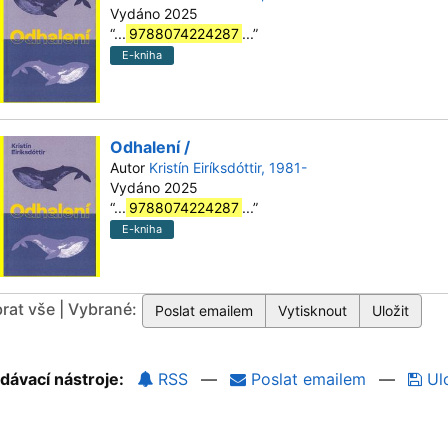
Vydáno 2025
“
...
9788074224287
...
”
E-kniha
Odhalení /
Autor
Kristín Eiríksdóttir, 1981-
Vydáno 2025
“
...
9788074224287
...
”
E-kniha
rat vše | Vybrané:
dávací nástroje:
RSS
—
Poslat emailem
—
Ulo