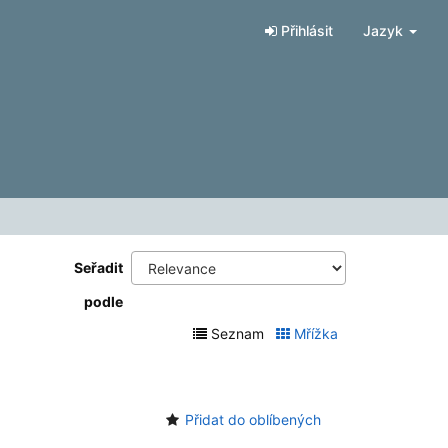
Přihlásit
Jazyk
Seřadit
podle
Seznam
Mřížka
Přidat do oblíbených