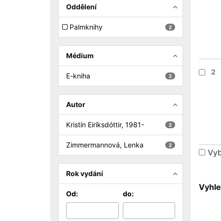
Oddělení
Palmknihy
2
Médium
2
E-kniha
2
Autor
Kristín Eiríksdóttir, 1981-
2
Zimmermannová, Lenka
2
Vyb
Rok vydání
Vyhle
Od:
do: