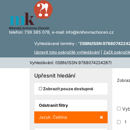
Zobrazuji výsledky
Přeskočit na obsah
1 - 2
z
2
telefon:
739 385 078
, e-mail:
info@knihovnachocen.cz
Vyhledávané termíny : "
(ISBN/ISSN:9788074224
Upravit toto pokročilé vyhledávání
|
Začít pokroči
Vyhledávání: (ISBN/ISSN:9788074224287)
Upřesnit hledání
Zobraz
Zobrazit pouze dostupné
Odstranit filtry
Vyb
Zrušit filtr
Jazyk: Čeština
1