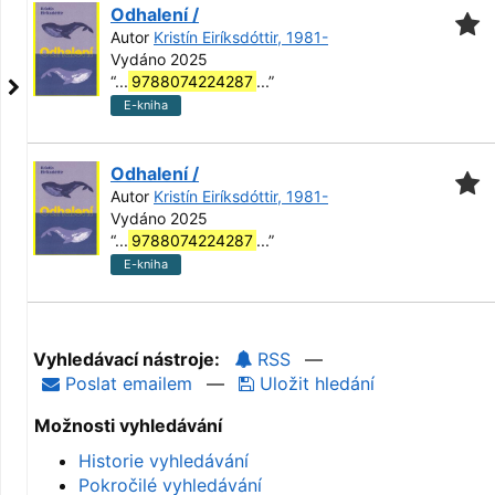
Odhalení /
Autor
Kristín Eiríksdóttir, 1981-
Vydáno 2025
“
...
9788074224287
...
”
E-kniha
Odhalení /
Autor
Kristín Eiríksdóttir, 1981-
Vydáno 2025
“
...
9788074224287
...
”
E-kniha
Vyhledávací nástroje:
RSS
—
Poslat emailem
—
Uložit hledání
Možnosti vyhledávání
Historie vyhledávání
Pokročilé vyhledávání