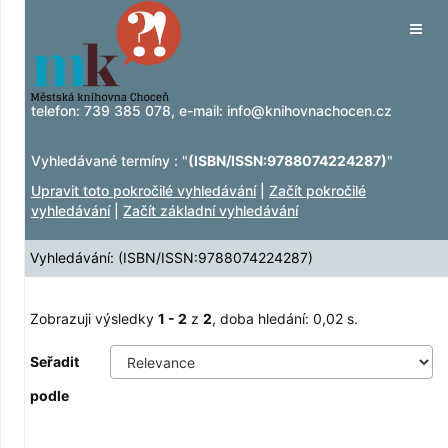
Zobrazuji výsledky
Přeskočit na obsah
1 - 2
z
2
Tog
navig
telefon:
739 385 078
, e-mail:
info@knihovnachocen.cz
Vyhledávané termíny : "
(ISBN/ISSN:9788074224287)
"
Upravit toto pokročilé vyhledávání
|
Začít pokročilé
vyhledávání
|
Začít základní vyhledávání
Vyhledávání: (ISBN/ISSN:9788074224287)
Zobrazuji výsledky
1 - 2
z
2
, doba hledání: 0,02 s.
Seřadit
podle