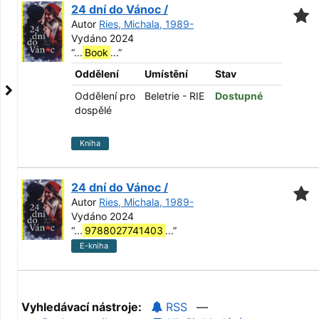
24 dní do Vánoc /
Autor
Ries, Michala, 1989-
Vydáno 2024
“
...
Book
...
”
Oddělení
Umístění
Stav
Oddělení pro
Beletrie - RIE
Dostupné
dospělé
Kniha
24 dní do Vánoc /
Autor
Ries, Michala, 1989-
Vydáno 2024
“
...
9788027741403
...
”
E-kniha
Vyhledávací nástroje:
RSS
—