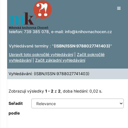
Zobrazuji výsledky
Přeskočit na obsah
1 - 2
z
2
Tog
navig
telefon:
739 385 078
, e-mail:
info@knihovnachocen.cz
Vyhledávané termíny : "
(ISBN/ISSN:9788027741403)
"
Upravit toto pokročilé vyhledávání
|
Začít pokročilé
vyhledávání
|
Začít základní vyhledávání
Vyhledávání: (ISBN/ISSN:9788027741403)
Zobrazuji výsledky
1 - 2
z
2
, doba hledání: 0,02 s.
Seřadit
podle