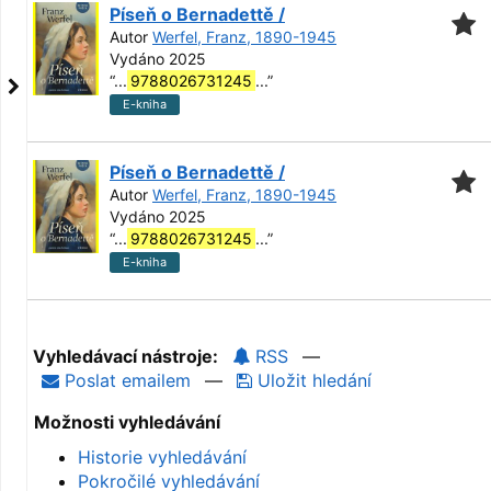
Píseň o Bernadettě /
Autor
Werfel, Franz, 1890-1945
Vydáno 2025
“
...
9788026731245
...
”
E-kniha
Píseň o Bernadettě /
Autor
Werfel, Franz, 1890-1945
Vydáno 2025
“
...
9788026731245
...
”
E-kniha
Vyhledávací nástroje:
RSS
—
Poslat emailem
—
Uložit hledání
Možnosti vyhledávání
Historie vyhledávání
Pokročilé vyhledávání