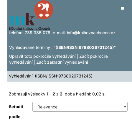
Zobrazuji výsledky
Přeskočit na obsah
1 - 2
z
2
Tog
navig
telefon:
739 385 078
, e-mail:
info@knihovnachocen.cz
Vyhledávané termíny : "
(ISBN/ISSN:9788026731245)
"
Upravit toto pokročilé vyhledávání
|
Začít pokročilé
vyhledávání
|
Začít základní vyhledávání
Vyhledávání: (ISBN/ISSN:9788026731245)
Zobrazuji výsledky
1 - 2
z
2
, doba hledání: 0,02 s.
Seřadit
podle