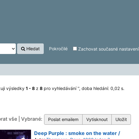
Hledat
Pokročilé
Zachovat současné nastavení f
uji výsledky
1 - 8
z
8
pro vyhledávání '
'
, doba hledání: 0,02 s.
rat vše | Vybrané:
Deep Purple : smoke on the water /