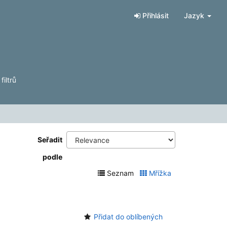
Přihlásit
Jazyk
iltrů
Seřadit
podle
Seznam
Mřížka
Přidat do oblíbených