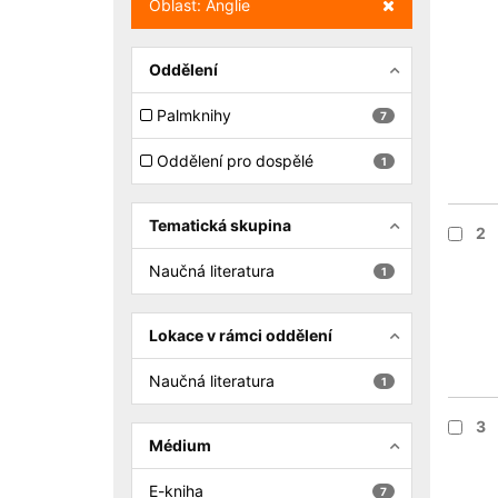
Zrušit filtr
Oblast: Anglie
Oddělení
Palmknihy
7
Oddělení pro dospělé
1
Tematická skupina
2
Naučná literatura
1
Lokace v rámci oddělení
Naučná literatura
1
3
Médium
E-kniha
7