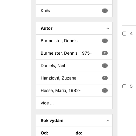
Kniha
1
Autor
4
Burmeister, Dennis
1
Burmeister, Dennis, 1975-
2
Daniels, Neil
1
Hanzlová, Zuzana
1
5
Hesse, María, 1982-
1
více ...
Rok vydání
Od:
do: