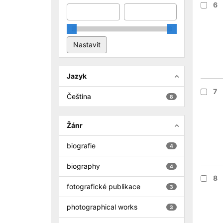
6
Jazyk
7
Čeština
8
Žánr
biografie
4
biography
4
8
fotografické publikace
3
photographical works
3