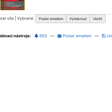
rat vše | Vybrané:
dávací nástroje:
RSS
—
Poslat emailem
—
Ulo