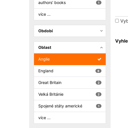
authors' books
1
více ...
Vyb
Období
Vyhle
Oblast
Anglie
England
8
Great Britain
2
Velká Británie
2
Spojené státy americké
1
více ...