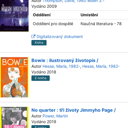
Autor
Thompson, Dave, 1960 leden 3.-
Vydáno 2009
Oddělení
Umístění
Oddělení pro dospělé
Naučná literatura - 78
Digitalizovaný dokument
Kniha
Bowie : ilustrovaný životopis /
Autor
Hesse, María, 1982-
,
Hesse, María, 1982-
Vydáno 2018
E-kniha
No quarter : tři životy Jimmyho Page /
Autor
Power, Martin
Vydáno 2019
E-kniha