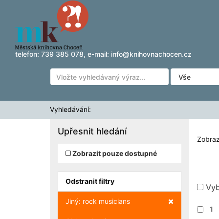
Zobrazuji výsledky
Přeskočit na obsah
1 - 8
z
8
pro vyhledávání '
'
telefon:
739 385 078
, e-mail:
info@knihovnachocen.cz
Vyhledávání:
Upřesnit hledání
Zobraz
Zobrazit pouze dostupné
Odstranit filtry
Vyb
Zrušit filtr
Jiný: rock musicians
1