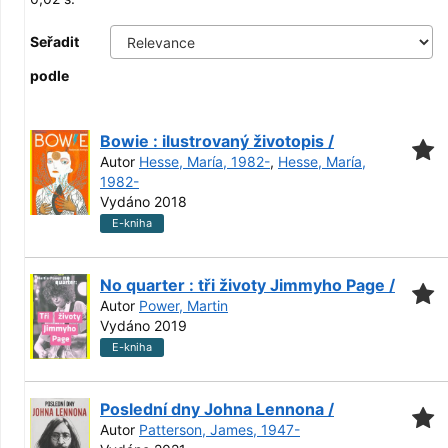
Seřadit
podle
Bowie : ilustrovaný životopis /
Autor
Hesse, María, 1982-
,
Hesse, María,
1982-
Vydáno 2018
E-kniha
No quarter : tři životy Jimmyho Page /
Autor
Power, Martin
Vydáno 2019
E-kniha
Poslední dny Johna Lennona /
Autor
Patterson, James, 1947-