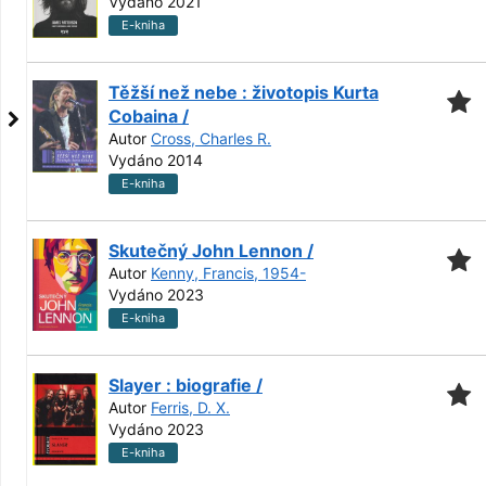
Vydáno 2021
E-kniha
Těžší než nebe : životopis Kurta
Cobaina /
Autor
Cross, Charles R.
Vydáno 2014
E-kniha
Skutečný John Lennon /
Autor
Kenny, Francis, 1954-
Vydáno 2023
E-kniha
Slayer : biografie /
Autor
Ferris, D. X.
Vydáno 2023
E-kniha