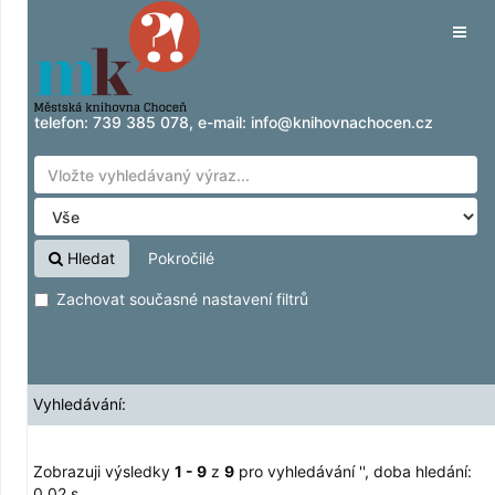
Zobrazuji výsledky
Přeskočit na obsah
1 - 9
z
9
pro vyhledávání '
'
Tog
navig
telefon:
739 385 078
, e-mail:
info@knihovnachocen.cz
Hledat
Pokročilé
Zachovat současné nastavení filtrů
Vyhledávání:
Zobrazuji výsledky
1 - 9
z
9
pro vyhledávání '
'
, doba hledání:
0,02 s.