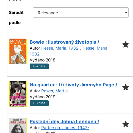
Seřadit
podle
Bowie : ilustrovaný životopis /
Autor
Hesse, María, 1982-
,
Hesse, María,
1982-
Vydáno 2018
E-kniha
No quarter : tři životy Jimmyho Page /
Autor
Power, Martin
Vydáno 2019
E-kniha
Poslední dny Johna Lennona /
Autor
Patterson, James, 1947-