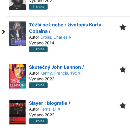
Vydáno 2021
E-kniha
Těžší než nebe : životopis Kurta
Cobaina /
Autor
Cross, Charles R.
Vydáno 2014
E-kniha
Skutečný John Lennon /
Autor
Kenny, Francis, 1954-
Vydáno 2023
E-kniha
Slayer : biografie /
Autor
Ferris, D. X.
Vydáno 2023
E-kniha