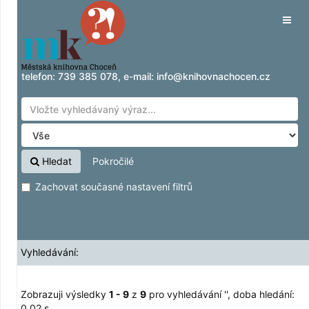
Zobrazuji výsledky
Přeskočit na obsah
1 - 9
z
9
pro vyhledávání '
'
Tog
navig
telefon:
739 385 078
, e-mail:
info@knihovnachocen.cz
Hledat
Pokročilé
Zachovat současné nastavení filtrů
Vyhledávání:
Zobrazuji výsledky
1 - 9
z
9
pro vyhledávání '
'
, doba hledání:
0,02 s.