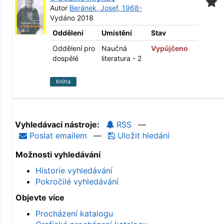
Autor
Beránek, Josef, 1968-
Vydáno 2018
Oddělení
Umístění
Stav
Oddělení pro
Naučná
Vypůjčeno
dospělé
literatura - 2
Kniha
Vyhledávací nástroje:
RSS
—
Poslat emailem
—
Uložit hledání
Možnosti vyhledávání
Historie vyhledávání
Pokročilé vyhledávání
Objevte více
Procházení katalogu