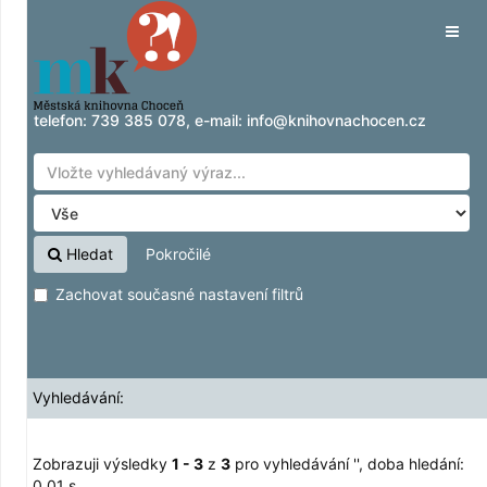
Zobrazuji výsledky
Přeskočit na obsah
1 - 3
z
3
pro vyhledávání '
'
Tog
navig
telefon:
739 385 078
, e-mail:
info@knihovnachocen.cz
Hledat
Pokročilé
Zachovat současné nastavení filtrů
Vyhledávání:
Zobrazuji výsledky
1 - 3
z
3
pro vyhledávání '
'
, doba hledání:
0,01 s.