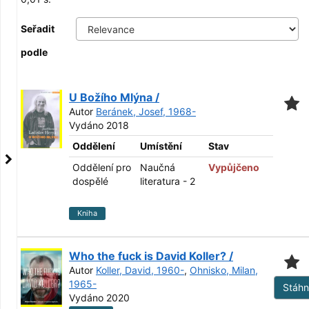
Seřadit
podle
U Božího Mlýna /
Autor
Beránek, Josef, 1968-
Vydáno 2018
Oddělení
Umístění
Stav
Oddělení pro
Naučná
Vypůjčeno
dospělé
literatura - 2
Kniha
Who the fuck is David Koller? /
Autor
Koller, David, 1960-
,
Ohnisko, Milan,
1965-
Stáh
Vydáno 2020