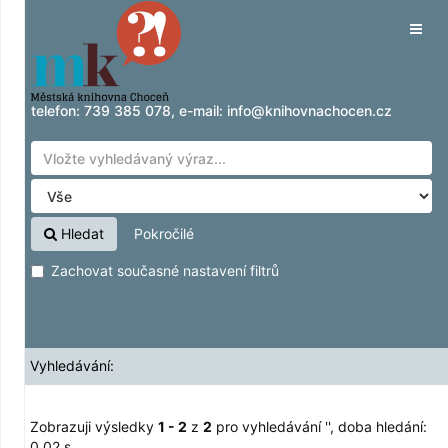
Zobrazuji výsledky
Přeskočit na obsah
1 - 2
z
2
pro vyhledávání '
'
Tog
navig
telefon:
739 385 078
, e-mail:
info@knihovnachocen.cz
Hledat
Pokročilé
Zachovat současné nastavení filtrů
Vyhledávání:
Zobrazuji výsledky
1 - 2
z
2
pro vyhledávání '
'
, doba hledání:
0,02 s.