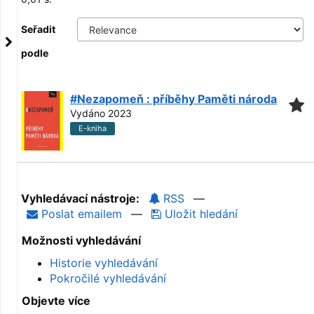
Seřadit
podle
#Nezapomeň : příběhy Paměti národa
Vydáno 2023
E-kniha
Vyhledávací nástroje:
RSS
—
Poslat emailem
—
Uložit hledání
Možnosti vyhledávání
Historie vyhledávání
Pokročilé vyhledávání
Objevte více