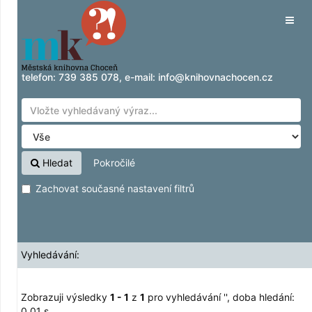
Zobrazuji výsledky
Přeskočit na obsah
1 - 1
z
1
pro vyhledávání '
'
Tog
navig
telefon:
739 385 078
, e-mail:
info@knihovnachocen.cz
Hledat
Pokročilé
Zachovat současné nastavení filtrů
Vyhledávání:
Zobrazuji výsledky
1 - 1
z
1
pro vyhledávání '
'
, doba hledání:
0,01 s.