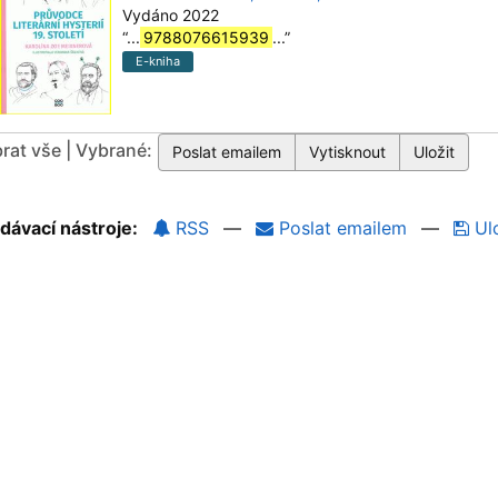
Vydáno 2022
“
...
9788076615939
...
”
E-kniha
rat vše | Vybrané:
dávací nástroje:
RSS
—
Poslat emailem
—
Ulo