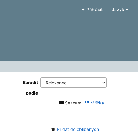
Přihlásit
Jazyk
Seřadit
podle
Seznam
Mřížka
Přidat do oblíbených