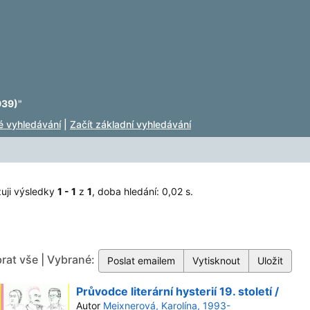
939)
"
lé vyhledávání
|
Začít základní vyhledávání
uji výsledky
1 - 1
z
1
, doba hledání: 0,02 s.
rat vše | Vybrané:
Průvodce literární hysterií 19. století /
Autor
Meixnerová, Karolína, 1993-