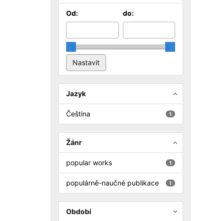
Od:
do:
Jazyk
Čeština
1
Žánr
popular works
1
populárně-naučné publikace
1
Období