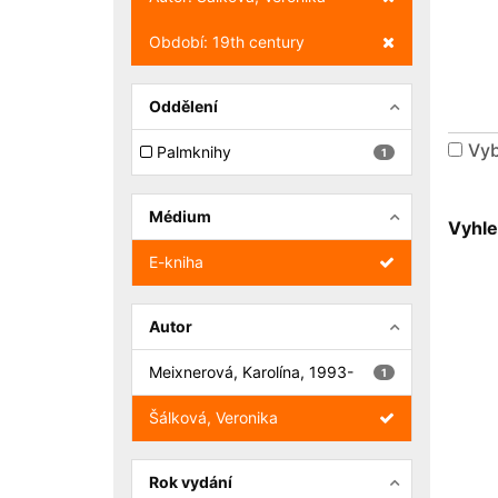
Zrušit filtr
Období: 19th century
Oddělení
Vyb
Palmknihy
1
Médium
Vyhle
E-kniha
Autor
Meixnerová, Karolína, 1993-
1
Šálková, Veronika
Rok vydání