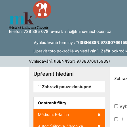
Zobrazuji výsledky
Přeskočit na obsah
1 - 1
z
1
telefon:
739 385 078
, e-mail:
info@knihovnachocen.cz
Vyhledávané termíny : "
(ISBN/ISSN:9788076615
Upravit toto pokročilé vyhledávání
|
Začít pokroči
Vyhledávání: (ISBN/ISSN:9788076615939)
Upřesnit hledání
Zobraz
Zobrazit pouze dostupné
Odstranit filtry
Vyb
Zrušit filtr
Médium: E-kniha
1
Zrušit filtr
Autor: Šálková, Veronika