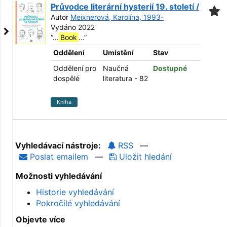
Průvodce literární hysterií 19. století /
Autor
Meixnerová, Karolína, 1993-
Vydáno 2022
“
...
Book
...
”
Oddělení
Umístění
Stav
Oddělení pro
Naučná
Dostupné
dospělé
literatura - 82
Kniha
Vyhledávací nástroje:
RSS
—
Poslat emailem
—
Uložit hledání
Možnosti vyhledávání
Historie vyhledávání
Pokročilé vyhledávání
Objevte více