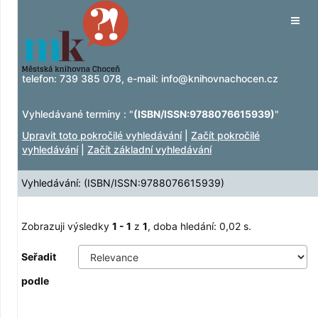
Zobrazuji výsledky
Přeskočit na obsah
1 - 1
z
1
Tog
navig
telefon:
739 385 078
, e-mail:
info@knihovnachocen.cz
Vyhledávané termíny : "
(ISBN/ISSN:9788076615939)
"
Upravit toto pokročilé vyhledávání
|
Začít pokročilé
vyhledávání
|
Začít základní vyhledávání
Vyhledávání: (ISBN/ISSN:9788076615939)
Zobrazuji výsledky
1 - 1
z
1
, doba hledání: 0,02 s.
Seřadit
podle