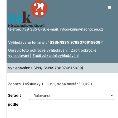
Zobrazuji výsledky
Přeskočit na obsah
1 - 1
z
1
Tog
navig
telefon:
739 385 078
, e-mail:
info@knihovnachocen.cz
Vyhledávané termíny : "
(ISBN/ISSN:9788076615939)
"
Upravit toto pokročilé vyhledávání
|
Začít pokročilé
vyhledávání
|
Začít základní vyhledávání
Vyhledávání: (ISBN/ISSN:9788076615939)
Zobrazuji výsledky
1 - 1
z
1
, doba hledání: 0,02 s.
Seřadit
podle