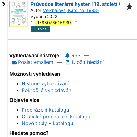
Průvodce literární hysterií 19. století /
Autor
Meixnerová, Karolína, 1993-
Vydáno 2022
“
...
9788076615939
...
”
E-kniha
Vyhledávací nástroje:
RSS
—
Poslat emailem
—
Uložit hledání
Možnosti vyhledávání
Historie vyhledávání
Pokročilé vyhledávání
Objevte více
Procházení katalogu
Grafické procházení katalogu
Nové tituly v katalogu
Hledáte pomoc?