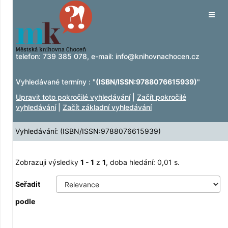
Zobrazuji výsledky
Přeskočit na obsah
1 - 1
z
1
Tog
navig
telefon:
739 385 078
, e-mail:
info@knihovnachocen.cz
Vyhledávané termíny : "
(ISBN/ISSN:9788076615939)
"
Upravit toto pokročilé vyhledávání
|
Začít pokročilé
vyhledávání
|
Začít základní vyhledávání
Vyhledávání: (ISBN/ISSN:9788076615939)
Zobrazuji výsledky
1 - 1
z
1
, doba hledání: 0,01 s.
Seřadit
podle