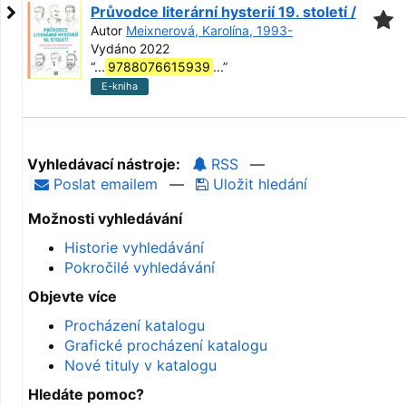
Průvodce literární hysterií 19. století /
Autor
Meixnerová, Karolína, 1993-
Vydáno 2022
“
...
9788076615939
...
”
E-kniha
Vyhledávací nástroje:
RSS
—
Poslat emailem
—
Uložit hledání
Možnosti vyhledávání
Historie vyhledávání
Pokročilé vyhledávání
Objevte více
Procházení katalogu
Grafické procházení katalogu
Nové tituly v katalogu
Hledáte pomoc?