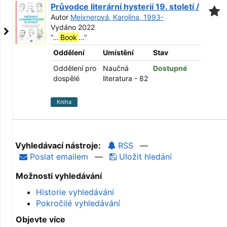
Průvodce literární hysterií 19. století /
Autor
Meixnerová, Karolína, 1993-
Vydáno 2022
“
...
Book
...
”
Oddělení
Umístění
Stav
Oddělení pro
Naučná
Dostupné
dospělé
literatura - 82
Kniha
Vyhledávací nástroje:
RSS
—
Poslat emailem
—
Uložit hledání
Možnosti vyhledávání
Historie vyhledávání
Pokročilé vyhledávání
Objevte více