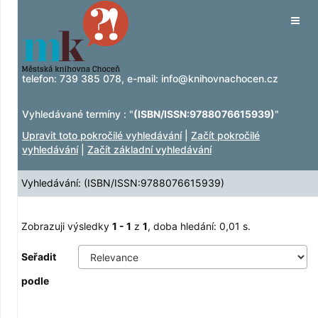
Zobrazuji výsledky
Přeskočit na obsah
1 - 1
z
1
Tog
navig
telefon:
739 385 078
, e-mail:
info@knihovnachocen.cz
Vyhledávané termíny : "
(ISBN/ISSN:9788076615939)
"
Upravit toto pokročilé vyhledávání
|
Začít pokročilé
vyhledávání
|
Začít základní vyhledávání
Vyhledávání: (ISBN/ISSN:9788076615939)
Zobrazuji výsledky
1 - 1
z
1
, doba hledání: 0,01 s.
Seřadit
podle