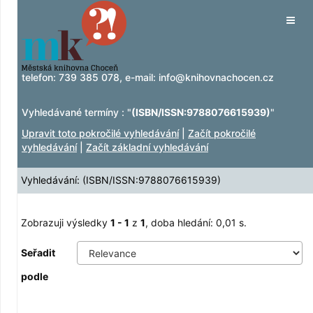
Zobrazuji výsledky
Přeskočit na obsah
1 - 1
z
1
Tog
navig
telefon:
739 385 078
, e-mail:
info@knihovnachocen.cz
Vyhledávané termíny : "
(ISBN/ISSN:9788076615939)
"
Upravit toto pokročilé vyhledávání
|
Začít pokročilé
vyhledávání
|
Začít základní vyhledávání
Vyhledávání: (ISBN/ISSN:9788076615939)
Zobrazuji výsledky
1 - 1
z
1
, doba hledání: 0,01 s.
Seřadit
podle