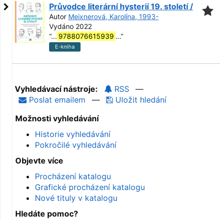
Průvodce literární hysterií 19. století /
Autor
Meixnerová, Karolína, 1993-
Vydáno 2022
“
...
9788076615939
...
”
E-kniha
Vyhledávací nástroje:
RSS
—
Poslat emailem
—
Uložit hledání
Možnosti vyhledávání
Historie vyhledávání
Pokročilé vyhledávání
Objevte více
Procházení katalogu
Grafické procházení katalogu
Nové tituly v katalogu
Hledáte pomoc?