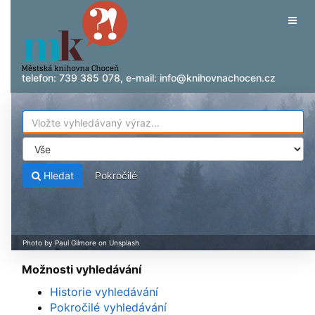
Přeskočit na obsah
Tog
navig
telefon:
739 385 078
, e-mail:
info@knihovnachocen.cz
Hledat
Pokročilé
Možnosti vyhledávání
Historie vyhledávání
Pokročilé vyhledávání