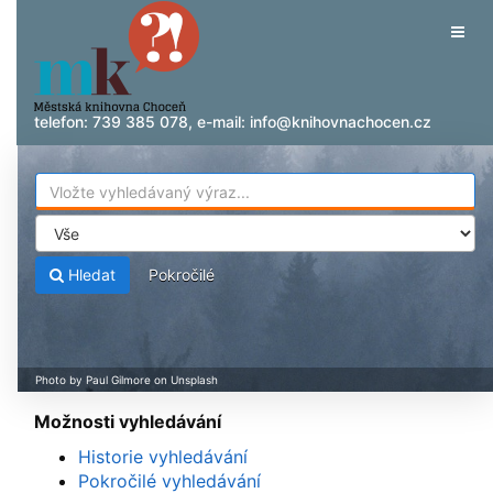
Přeskočit na obsah
Tog
navig
telefon:
739 385 078
, e-mail:
info@knihovnachocen.cz
Hledat
Pokročilé
Možnosti vyhledávání
Historie vyhledávání
Pokročilé vyhledávání