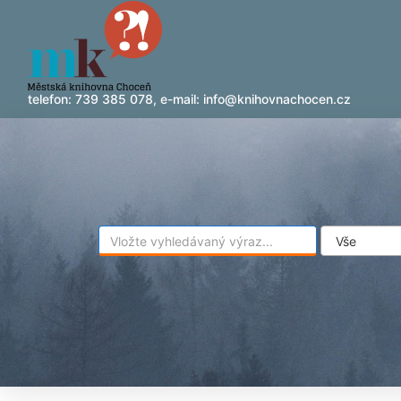
Přeskočit na obsah
telefon:
739 385 078
, e-mail:
info@knihovnachocen.cz