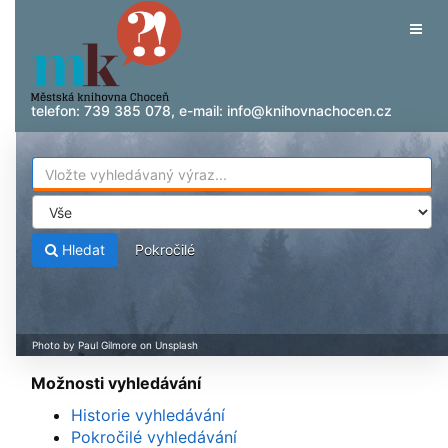
Přeskočit na obsah
Tog
navig
telefon:
739 385 078
, e-mail:
info@knihovnachocen.cz
Hledat
Pokročilé
Možnosti vyhledávání
Historie vyhledávání
Pokročilé vyhledávání