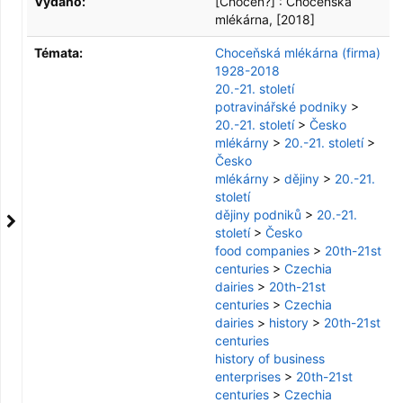
Vydáno:
[Choceň?] :
Choceňská
mlékárna,
[2018]
Témata:
Choceňská mlékárna (firma)
1928-2018
20.-21. století
potravinářské podniky
>
20.-21. století
>
Česko
mlékárny
>
20.-21. století
>
Česko
mlékárny
>
dějiny
>
20.-21.
století
dějiny podniků
>
20.-21.
století
>
Česko
food companies
>
20th-21st
centuries
>
Czechia
dairies
>
20th-21st
centuries
>
Czechia
dairies
>
history
>
20th-21st
centuries
history of business
enterprises
>
20th-21st
centuries
>
Czechia