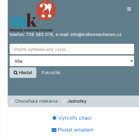
Přeskočit na obsah
Tog
navig
telefon:
739 385 078
, e-mail:
info@knihovnachocen.cz
Hledat
Pokročilé
Choceňská mlékárna :
Jednotky
Vytvořit citaci
Poslat emailem