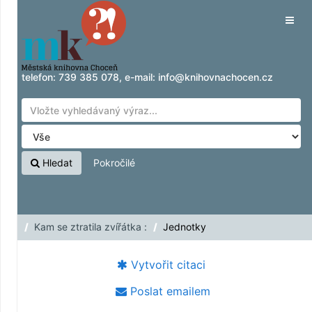
Přeskočit na obsah
Tog
navig
telefon:
739 385 078
, e-mail:
info@knihovnachocen.cz
Hledat
Pokročilé
Kam se ztratila zvířátka :
Jednotky
Vytvořit citaci
Poslat emailem