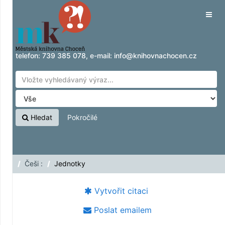
Přeskočit na obsah
Tog
navig
telefon:
739 385 078
, e-mail:
info@knihovnachocen.cz
Hledat
Pokročilé
Češi :
Jednotky
Vytvořit citaci
Poslat emailem