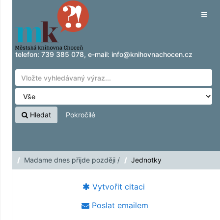
Přeskočit na obsah
Tog
navig
telefon:
739 385 078
, e-mail:
info@knihovnachocen.cz
Hledat
Pokročilé
Madame dnes přijde později /
Jednotky
Vytvořit citaci
Poslat emailem