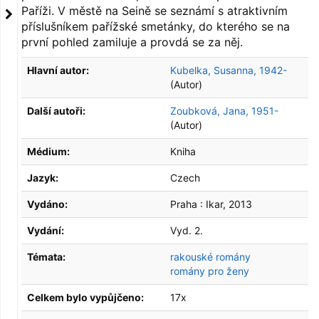
Paříži. V městě na Seině se seznámí s atraktivním
příslušníkem pařížské smetánky, do kterého se na
první pohled zamiluje a provdá se za něj.
Hlavní autor:
Kubelka, Susanna, 1942-
(Autor)
Další autoři:
Zoubková, Jana, 1951-
(Autor)
Médium:
Kniha
Jazyk:
Czech
Vydáno:
Praha :
Ikar,
2013
Vydání:
Vyd. 2.
Témata:
rakouské romány
romány pro ženy
Celkem bylo vypůjčeno:
17x