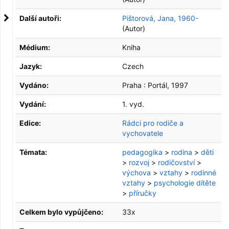
Další autoři:
Pištorová, Jana, 1960-
(Autor)
Médium:
Kniha
Jazyk:
Czech
Vydáno:
Praha :
Portál,
1997
Vydání:
1. vyd.
Edice:
Rádci pro rodiče a
vychovatele
Témata:
pedagogika
>
rodina
>
děti
>
rozvoj
>
rodičovství
>
výchova
>
vztahy
>
rodinné
vztahy
>
psychologie dítěte
>
příručky
Celkem bylo vypůjčeno:
33x