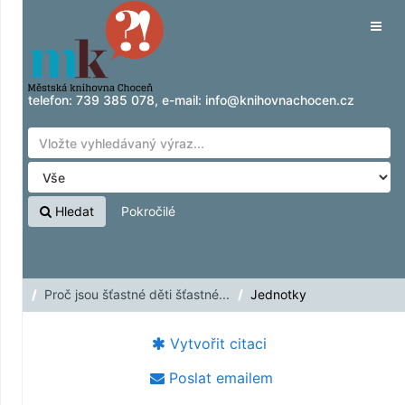
Přeskočit na obsah
Tog
navig
telefon:
739 385 078
, e-mail:
info@knihovnachocen.cz
Hledat
Pokročilé
Proč jsou šťastné děti šťastné...
Jednotky
Vytvořit citaci
Poslat emailem