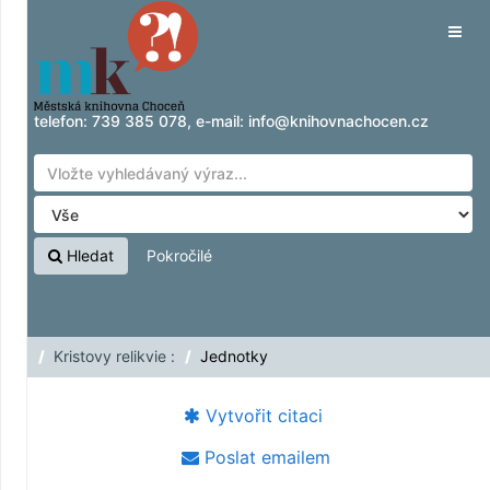
Přeskočit na obsah
Tog
navig
telefon:
739 385 078
, e-mail:
info@knihovnachocen.cz
Hledat
Pokročilé
Kristovy relikvie :
Jednotky
Vytvořit citaci
Poslat emailem