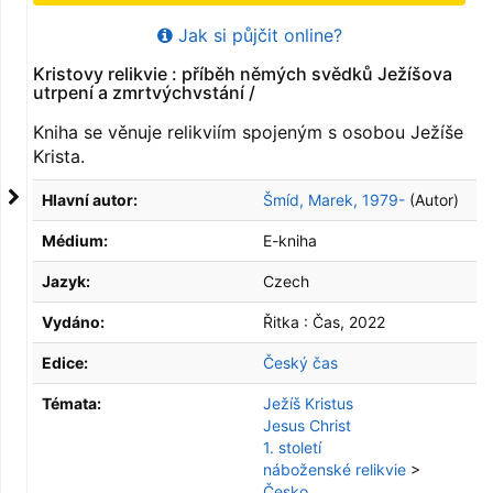
Jak si půjčit online?
Kristovy relikvie : příběh němých svědků Ježíšova
utrpení a zmrtvýchvstání /
Kniha se věnuje relikviím spojeným s osobou Ježíše
Krista.
Hlavní autor:
Šmíd, Marek, 1979-
(Autor)
Médium:
E-kniha
Jazyk:
Czech
Vydáno:
Řitka :
Čas,
2022
Edice:
Český čas
Témata:
Ježíš Kristus
Jesus Christ
1. století
náboženské relikvie
>
Česko